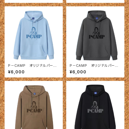
P－CAMP オリジナルパーカ
P－CAMP オリジナルパーカ
ー 水色
ー 裏起毛 グレー
¥6,000
¥6,000