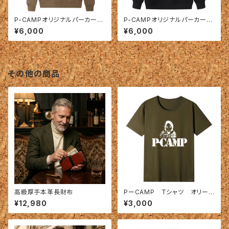
P-CAMPオリジナルパーカー
P-CAMPオリジナルパーカー
裏起毛 ブラウン
裏起毛 黒 ブラック
¥6,000
¥6,000
その他の商品
高級厚手本革長財布
PーCAMP Tシャツ オリーブ
ドラブ
¥12,980
¥3,000